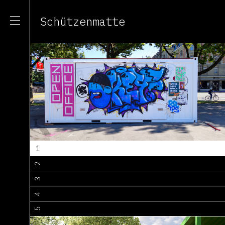
Schützenmatte
1
2
3
4
5