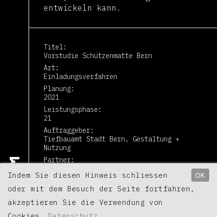
entwickeln kann.
Titel
Vorstudie Schützenmatte Bern
Art
Einladungsverfahren
Planung
2021
Leistungsphase
21
Auftraggeber
Tiefbauamt Stadt Bern, Gestaltung +
Nutzung
Partner
Former Grafik GmbH + Zimraum GmbH
Indem Sie diesen Hinweis schliessen
OK
oder mit dem Besuch der Seite fortfahren,
akzeptieren Sie die Verwendung von
Zurück
Cookies.
Datenschutz